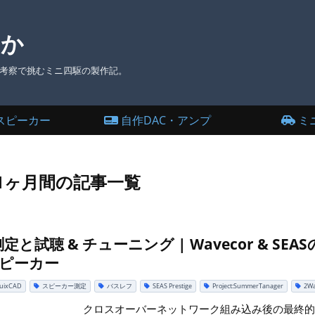
とか
考察で挑むミニ四駆の製作記。
スピーカー
自作DAC・アンプ
ミ
から1ヶ月間の記事一覧
と試聴 & チューニング | Wavecor & SE
スピーカー
tuixCAD
スピーカー測定
バスレフ
SEAS Prestige
Project:SummerTanager
2W
クロスオーバーネットワーク組み込み後の最終的