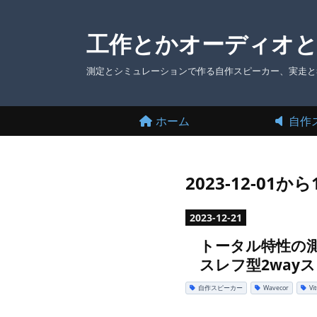
工作とかオーディオ
測定とシミュレーションで作る自作スピーカー、実走と
ホーム
自作
2023-12-01
2023
-
12
-
21
トータル特性の測定
スレフ型2way
自作スピーカー
Wavecor
Vi