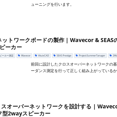
ューニングを行います。
トワークボードの製作 | Wavecor & SE
スピーカー
ピーカー測定
Wavecor
VituixCAD
SEAS Prestige
Project:SummerTanager
2W
前回に設計したクロスオーバーネットワークの基
ーダンス測定を行って正しく組み上がっているか
クロスオーバーネットワークを設計する | Waveco
型2wayスピーカー