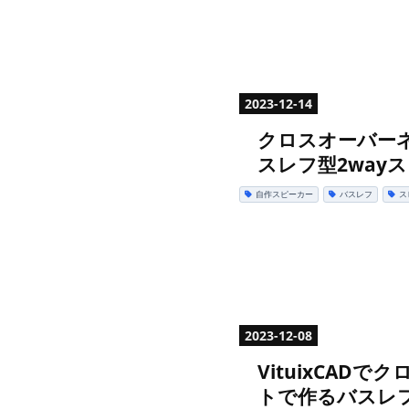
2023
-
12
-
14
クロスオーバーネッ
スレフ型2way
自作スピーカー
バスレフ
ス
2023
-
12
-
08
VituixCADで
トで作るバスレフ