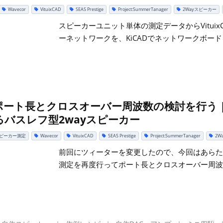
Wavecor
VituixCAD
SEAS Prestige
Project:SummerTanager
2Wayスピーカー
スピーカーユニット単体の測定データからVitui
ーネットワークを、KiCADでネットワークボー
ト長とクロスオーバー周波数の検討を行う | Wav
バスレフ型2wayスピーカー
ピーカー測定
Wavecor
VituixCAD
SEAS Prestige
Project:SummerTanager
2W
前回にツィーターを変更したので、今回はあらためてNear
測定を再度行ってポート長とクロスオーバー周波