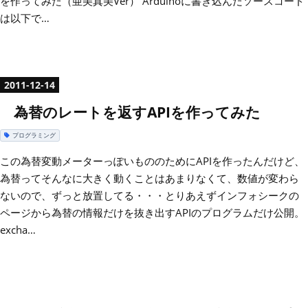
を作ってみた（亜美真美Ver） Arduinoに書き込んだソースコード
は以下で…
2011
-
12
-
14
為替のレートを返すAPIを作ってみた
プログラミング
この為替変動メーターっぽいもののためにAPIを作ったんだけど、
為替ってそんなに大きく動くことはあまりなくて、数値が変わら
ないので、ずっと放置してる・・・とりあえずインフォシークの
ページから為替の情報だけを抜き出すAPIのプログラムだけ公開。
excha…